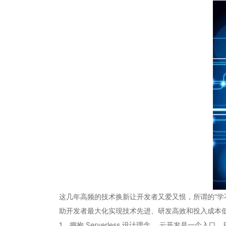
这几年高频的技术换新让开发者又爱又恨，所谓的“学
助开发者最大化实现技术先进、研发高效和投入成本
1、拥抱 Serverless 设计理念。 云开发是