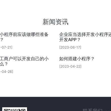
新闻资讯
小程序前应该做哪些准备
企业应当选择开发小程序
？
开发APP？
-07-21]
[2023-06-17]
工商户可以开发自己的小
如何搭建小程序？
么？
[2023-04-22]
-04-28]
联系我们