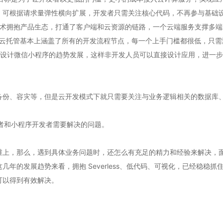
计，可根据请求量弹性横向扩展，开发者只需关注核心代码，不再参与基础
技术拥抱产品生态，打通了客户端和云资源的链路，一个云端服务支撑多
数，云托管基本上涵盖了所有的开发流程节点，每一个上手门槛都很低，只
码设计微信小程序的趋势发展，这样非开发人员可以直接设计应用，进一
？
备份、容灾等，但是云开发模式下就只需要关注与业务逻辑相关的数据库
发者和小程序开发者需要解决的问题。
？
维上，那么，遇到具体业务问题时，还怎么有充足的精力和经验来解决，
年的发展趋势来看，拥抱 Severless、低代码、可视化，已经稳稳
可以得到有效解决。