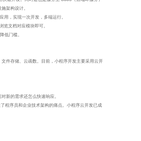
设施架构设计。
端应用，实现一次开发，多端运行。
需浏览文档对应模块即可。
步降低门槛。
、文件存储、云函数。目前，小程序开发主要采用云开
面对新的需求还怎么快速响应。
抓住了程序员和企业技术架构的痛点。小程序云开发已成